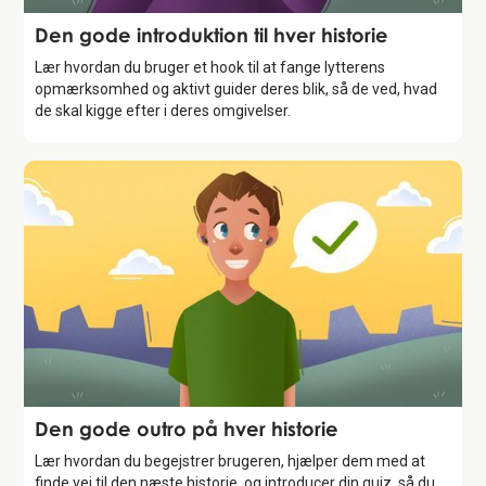
Storytelling
Den gode introduktion til hver historie
Lær hvordan du bruger et hook til at fange lytterens
opmærksomhed og aktivt guider deres blik, så de ved, hvad
de skal kigge efter i deres omgivelser.
Storytelling
Den gode outro på hver historie
Lær hvordan du begejstrer brugeren, hjælper dem med at
finde vej til den næste historie, og introducer din quiz, så du