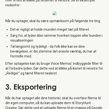
hver fil ved at klikke på filnavnet til venstre. Se et eksempel
nedenfor:
Når du optager, skal du være opmærksom på følgende tre ting:
Det er vigtigt at holde munden meget tæt på filteret.
Sørg for, at lyden ikke rammer hverken toppen eller bunden i
visualiseringen.
Tal langsomt og tydeligt - da folk ikke kan se dine
bevægelser, er din stemme det eneste værktøj, du har at
formidle med.
Efter optagelse kan du bruge Voice Memos' indbyggede filter til
at forbedre lyden. Gør dette ved at klikke på ikonet til venstre for
„Rediger“ og tænd filteret nederst.
3. Eksportering
Når du har optaget alle dine historier, skal du overføre filerne til
din egen computer, så du kan uploade dem til StoryHunt
Creator. Gør dette ved at uploade filerne til en mappe på Google