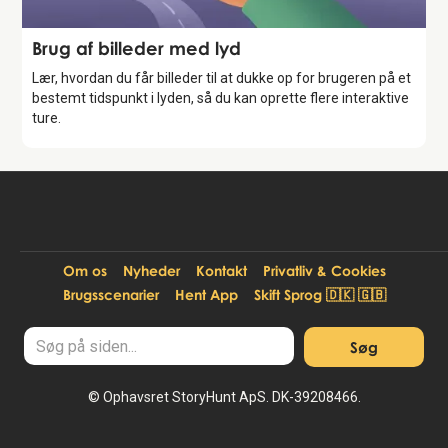
Feature
Brug af billeder med lyd
Lær, hvordan du får billeder til at dukke op for brugeren på et
bestemt tidspunkt i lyden, så du kan oprette flere interaktive
ture.
Om os
Nyheder
Kontakt
Privatliv & Cookies
Brugsscenarier
Hent App
Skift Sprog 🇩🇰 🇬🇧
© Ophavsret StoryHunt ApS. DK-39208466.