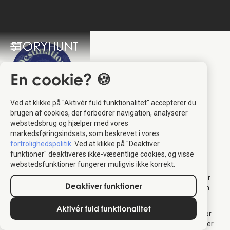
En cookie? 🍪
Ved at klikke på "Aktivér fuld funktionalitet" accepterer du
Destination
brugen af cookies, der forbedrer navigation, analyserer
webstedsbrug og hjælper med vores
Himmerland
:
markedsføringsindsats, som beskrevet i vores
fortrolighedspolitik
. Ved at klikke på "Deaktiver
Partner
funktioner" deaktiveres ikke-væsentlige cookies, og visse
webstedsfunktioner fungerer muligvis ikke korrekt.
Destination Himmerland er den officielle turistorganisation for
Deaktiver funktioner
områderne Vesthimmerland og Mariagerfjord, skabt gennem
en fusion i 2020.
Aktivér fuld funktionalitet
Med et stærkt fokus på samarbejde og kvalitet arbejder de for
at støtte lokale turistoperatører og skabe ensartede oplevelser