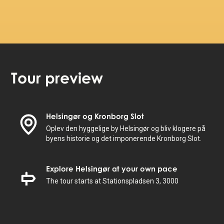
Tour preview
Helsingør og Kronborg Slot
Oplev den hyggelige by Helsingør og bliv klogere på
byens historie og det imponerende Kronborg Slot.
Explore Helsingør at your own pace
The tour starts at Stationspladsen 3, 3000
Helsingør, Denmark and guides you to 15 stops.
The tour takes 3h to complete.