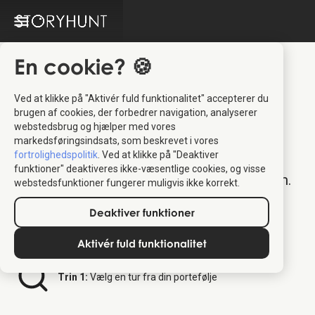
En cookie? 🍪
Ved at klikke på "Aktivér fuld funktionalitet" accepterer du
Tivoli Distributor
brugen af cookies, der forbedrer navigation, analyserer
webstedsbrug og hjælper med vores
Platform
markedsføringsindsats, som beskrevet i vores
fortrolighedspolitik
. Ved at klikke på "Deaktiver
funktioner" deaktiveres ikke-væsentlige cookies, og visse
Velkommen til din dedikerede billetplatform.
webstedsfunktioner fungerer muligvis ikke korrekt.
Følg nedenstående trin for at bestille
Deaktiver funktioner
StoryHunt-billetter til dine kunder.
Aktivér fuld funktionalitet
Trin 1:
Vælg en tur fra din portefølje