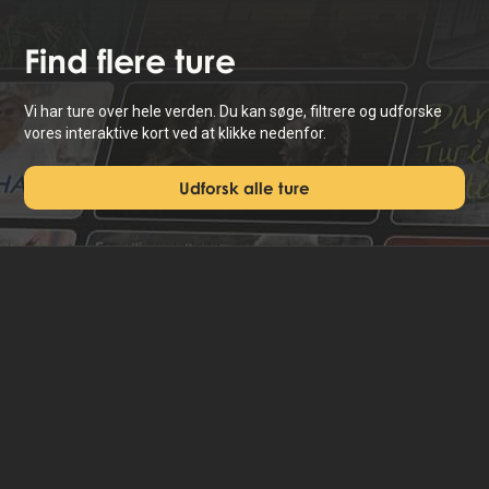
Find
flere ture
Vi har ture over hele verden. Du kan søge, filtrere og udforske
vores interaktive kort ved at klikke nedenfor.
Udforsk alle ture
Om os
Nyheder
Kontakt
Privatliv & Cookies
Brugsscenarier
Hent App
Skift Sprog 🇩🇰 🇬🇧