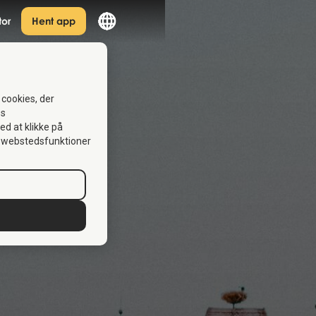
tor
Hent app
 cookies, der
es
Ved at klikke på
se webstedsfunktioner