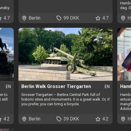
Hambor
vneby.
dag. D
4.7
Berlin
99 DKK
4.7
H
Berlin Walk Grosser Tiergarten
Hamb
EN
EN
en to
Grosser Tiergarten – Berlins Central Park full of
Hambor
still
historic sites and monuments. It is a great walk. Or, if
entusi
you prefer, you can bring a bicycle.
mangf
Adobe
4.2
Berlin
39 DKK
4.2
H