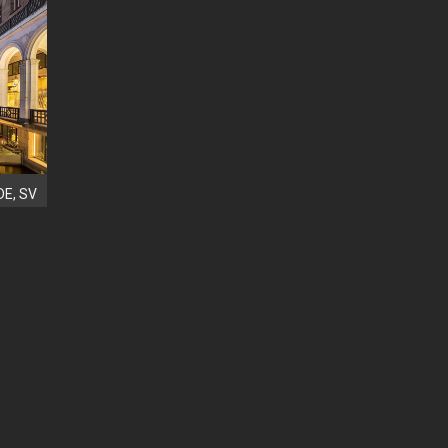
DE, SV
4.0