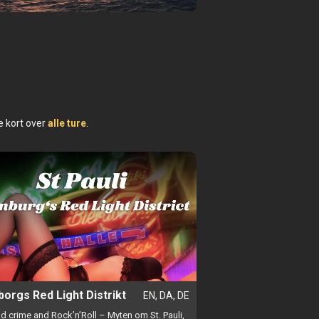
amborg
ve kort over
alle ture
.
orgs Red Light Distrikt
EN, DA, DE
d crime and Rock’n’Roll – Myten om St. Pauli,