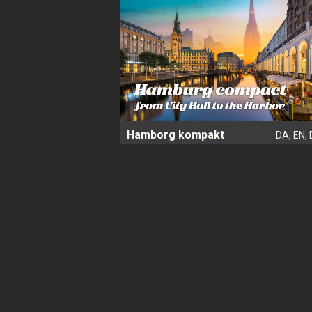
Hamborg kompakt
DA, EN, 
byvandring
1.200 års byhistorie – lidt forkortet. Opdag
Hamborg på denne byvandring fra Hamborgs
Rådhus til Elbphilharmonien ved havnen.
Hamborg
79 DKK