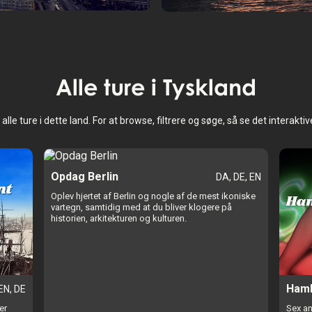
H
Alle ture i
Tyskland
lle ture i dette land. For at browse, filtrere og søge, så se det interakti
Opdag Berlin
DA, DE, EN
Oplev hjertet af Berlin og nogle af de mest ikoniske
vartegn, samtidig med at du bliver klogere på
historien, arkitekturen og kulturen.
Hamb
EN, DE
er
Sex an