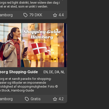
gs red light distrikt, lever videre den dag i
et er et sted, som er unikt i verden.
amborg
79 DKK
4.4
org Shopping-Guide
EN, DE, DA, NL
g er et sandt paradis for shopping-
aster og tilbyder en imponerende
oldighed af shoppingmuligheder. Foto ©
 Stock, Hamborg-Guide
amborg
Gratis
4.2