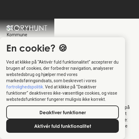
En cookie? 🍪
Ved at klikke på "Aktivér fuld funktionalitet" accepterer du
Københavns
brugen af cookies, der forbedrer navigation, analyserer
webstedsbrug og hjælper med vores
Kommune
:
markedsføringsindsats, som beskrevet i vores
fortrolighedspolitik
. Ved at klikke på "Deaktiver
StoryHunt Partner
funktioner" deaktiveres ikke-væsentlige cookies, og visse
webstedsfunktioner fungerer muligvis ikke korrekt.
Københavns Kommune tilbyder flere gratis ture i København på
Deaktiver funktioner
StoryHunt-platformen - fra guidede lydture på Assistens til et
helt koncept rettet mod rejsende, der søger en lokal oplevelse:
Aktivér fuld funktionalitet
Copenhagen Local Walks
. Find en tur nedenfor for at udforske
København.