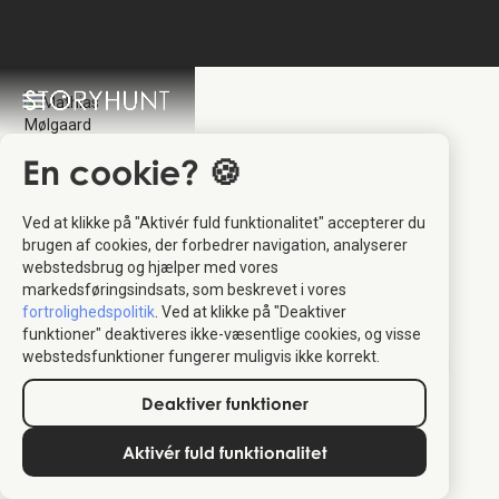
En cookie? 🍪
Ved at klikke på "Aktivér fuld funktionalitet" accepterer du
Mathias Mølgaard
:
brugen af cookies, der forbedrer navigation, analyserer
webstedsbrug og hjælper med vores
Direktør for StoryHunt
markedsføringsindsats, som beskrevet i vores
fortrolighedspolitik
. Ved at klikke på "Deaktiver
funktioner" deaktiveres ikke-væsentlige cookies, og visse
Mathias Mølgaard er administrerende direktør for StoryHunt,
webstedsfunktioner fungerer muligvis ikke korrekt.
som han var med til at stifte i 2018. Mathias har en baggrund
inden for digital innovation og ledelse og elsker gode
Deaktiver funktioner
brugeroplevelser og storslåede visioner.
Aktivér fuld funktionalitet
Med StoryHunt vil jeg gøre det muligt at
udforske verdens historie hvor den fandt