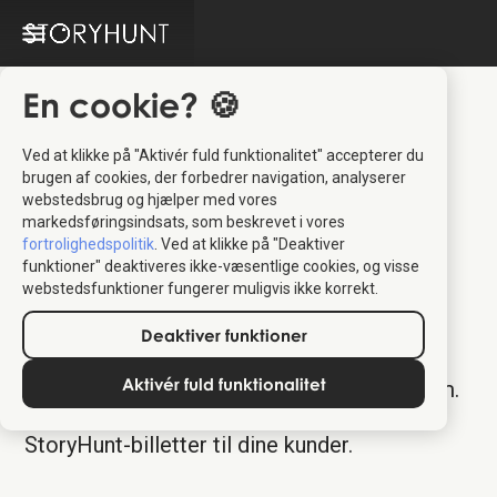
En cookie? 🍪
Ved at klikke på "Aktivér fuld funktionalitet" accepterer du
brugen af cookies, der forbedrer navigation, analyserer
webstedsbrug og hjælper med vores
markedsføringsindsats, som beskrevet i vores
fortrolighedspolitik
. Ved at klikke på "Deaktiver
funktioner" deaktiveres ikke-væsentlige cookies, og visse
Alfa Travel Distributor
webstedsfunktioner fungerer muligvis ikke korrekt.
Platform
Deaktiver funktioner
Aktivér fuld funktionalitet
Velkommen til din dedikerede billetplatform.
Følg nedenstående trin for at bestille
StoryHunt-billetter til dine kunder.