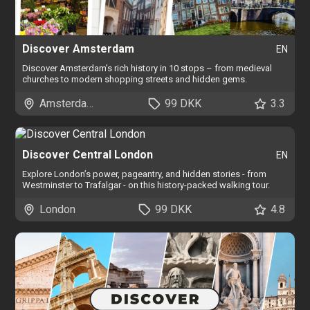
Discover Amsterdam
EN
Discover Amsterdam’s rich history in 10 stops – from medieval
churches to modern shopping streets and hidden gems.
Amsterdam
99 DKK
3.3
Discover Central London
EN
Explore London’s power, pageantry, and hidden stories - from
Westminster to Trafalgar - on this history-packed walking tour.
London
99 DKK
4.8