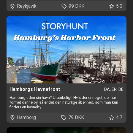
Reykjavik
99 DKK
5.0
Hamborgs Havnefront
DA, EN, DE
Hamburg uden sin havn? Utænkeligt! Hvis der er noget, der har
formet denne by, så er det den naturlige åbenhed, som man kun
finder i en havneby.
Hamborg
79 DKK
4.7