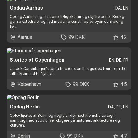
Opdag Aarhus
DA, EN
Opdag Aarhus' rige historie, livlige kultur og skjulte perler. Besøg
gamle katedraler og nyd moderne kunst - oplev byen som aldrig
før.
Aarhus
99 DKK
4.2
Stories of Copenhagen
EN, DE, FR
Unlock Copenhagen's top attractions on this guided tour from the
Little Mermaid to Nyhavn.
København
99 DKK
4.5
Opdag Berlin
DA, DE, EN
Oplev hjertet af Berlin og nogle af de mest ikoniske vartegn,
samtidig med at du bliver klogere på historien, arkitekturen og
kulturen.
Berlin
99 DKK
4.7