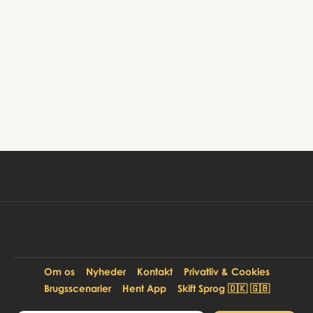
Book tur
99 DKK
Pr. person:
Om os
Nyheder
Kontakt
Privatliv & Cookies
Brugsscenarier
Hent App
Skift Sprog 🇩🇰 🇬🇧