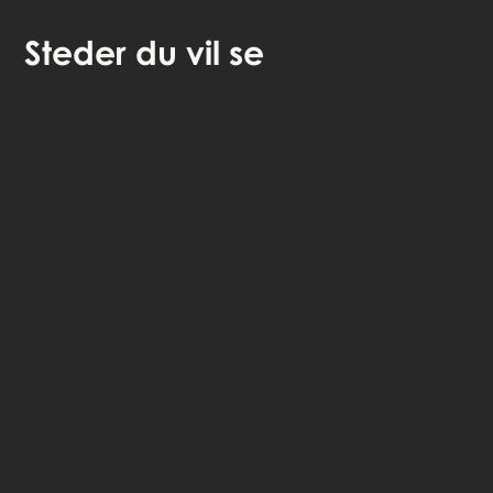
Steder
du vil se
🎧 Selvguidet lydvandring
🤩 Adgang til historierne for altid
💰 100% money back garanti
Vælg sprog: