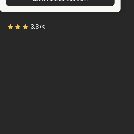
3.3
(3)
StoryHunt-appen bruger din placering til at guide
dig mellem
10
historier
.
Turen finder sted i
Amsterdam
,
Holland
.
Lyt til
oplæse fortællinger
om hvor du er - også
tilgængelig som tekst.
Oplevelsen varer
2
t. Tag den i dit eget tempo, når
det passer dig.