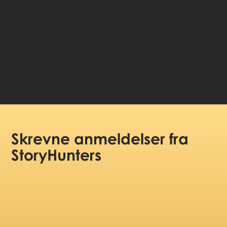
99 DKK
Pris pr. person:
Skrevne anmeldelser
fra
StoryHunters
(5/5)
Very good info along the way. Nice with the
music.
Greg
May 19, 2025