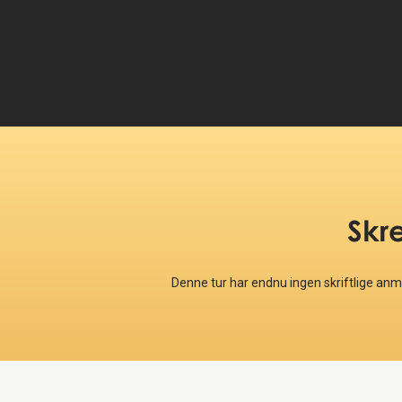
Skr
Denne tur har endnu ingen skriftlige an