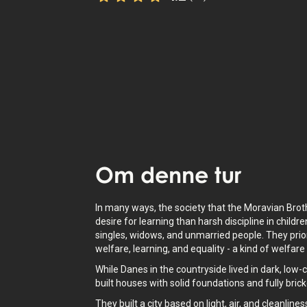
StoryHunt-appen bruger din placering t
guide dig mellem
8
historier
.
Lyt til
oplæse fortællinger
om hvor du
også tilgængelig som tekst.
Om
denne tur
In many ways, the society that the Moravian Brot
desire for learning than harsh discipline in chil
singles, widows, and unmarried people. They prio
welfare, learning, and equality - a kind of welfar
While Danes in the countryside lived in dark, low
built houses with solid foundations and fully brick
They built a city based on light, air, and cleanline