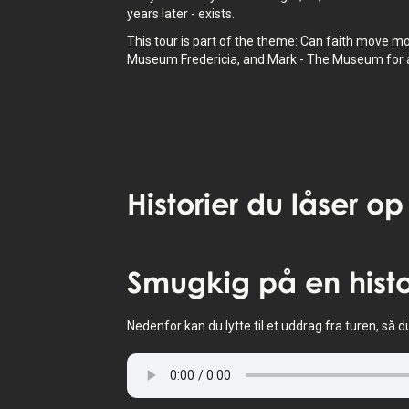
years later - exists.
This tour is part of the theme: Can faith move m
Museum Fredericia, and Mark - The Museum for 
Historier
du låser op
Tryk for at aktivere kort
Smugkig
på en histo
Nedenfor kan du lytte til et uddrag fra turen, så d