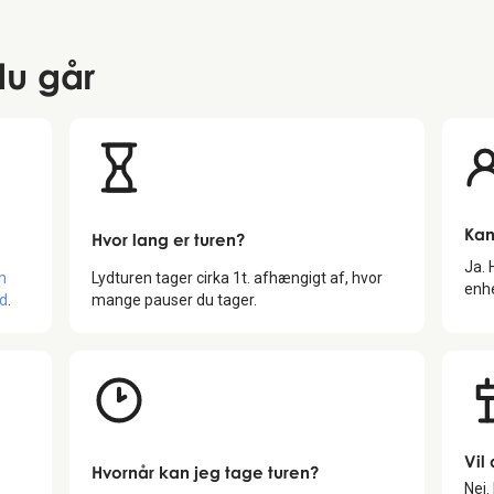
 du går
Kan
Hvor lang er turen?
Ja. 
m
Lydturen tager cirka
1
t. afhængigt af, hvor
enhe
nd
.
mange pauser du tager.
Vil
Hvornår kan jeg tage turen?
Nej.