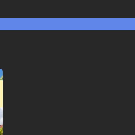
🎧 Selvguidet lydvandring
🤩 Adgang til historierne for altid
💰 100% money back garanti
Vælg sprog: