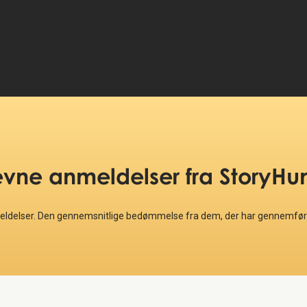
evne anmeldelser
fra StoryHu
meldelser. Den gennemsnitlige bedømmelse fra dem, der har gennemført