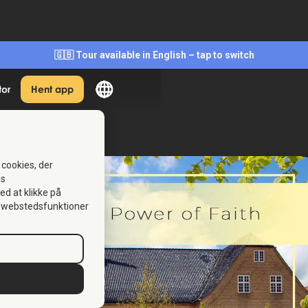
🇬🇧 Tour available in English – tap to switch
tor
Hent app
 cookies, der
es
Ved at klikke på
se webstedsfunktioner