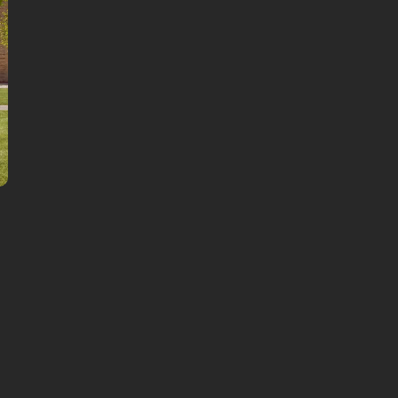
39 DKK
Pris pr. person: