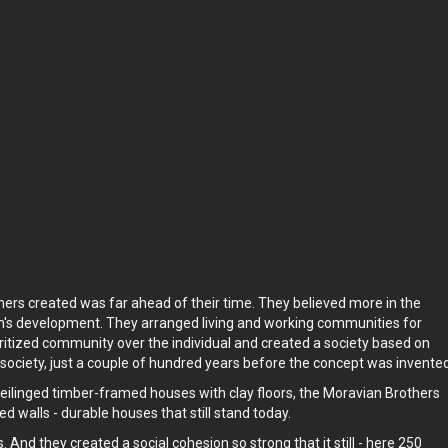
il at
Turen finder sted i
The Heart of Jutland
,
Danmark
.
 er -
Oplevelsen varer
1
t. Tag den i dit eget tempo,
når det passer dig.
hers created was far ahead of their time. They believed more in the
dren's development. They arranged living and working communities for
ritized community over the individual and created a society based on
e society, just a couple of hundred years before the concept was invente
-ceilinged timber-framed houses with clay floors, the Moravian Brothers
ed walls - durable houses that still stand today.
ss. And they created a social cohesion so strong that it still - here 250