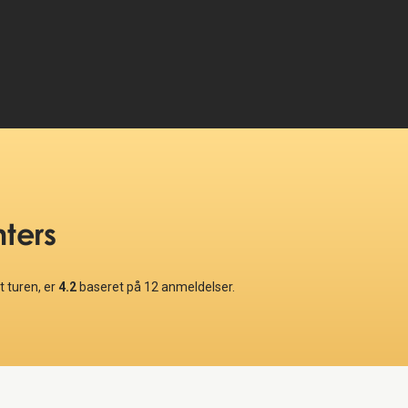
nters
 turen, er
4.2
baseret på
12
anmeldelser.