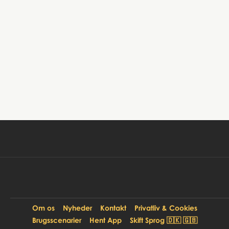
Book tur
99 DKK
Pr. person:
Om os
Nyheder
Kontakt
Privatliv & Cookies
Brugsscenarier
Hent App
Skift Sprog 🇩🇰 🇬🇧