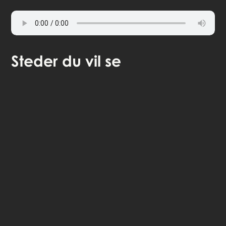
Steder
du vil se
🎧 Selvguidet lydvandring