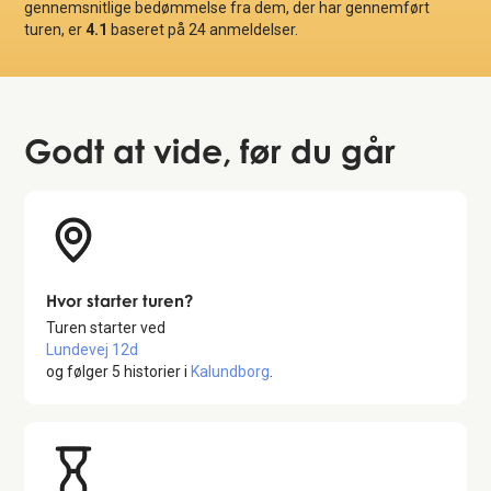
gennemsnitlige bedømmelse fra dem, der har gennemført
turen, er
4.1
baseret på
24
anmeldelser.
Godt at vide
, før du går
Hvor starter turen?
Turen starter ved
Lundevej 12d
og følger
5
historier i
Kalundborg
.