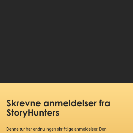
🤩 Adgang til historierne for altid
💰 100% money back garanti
Vælg sprog:
99 DKK
Pris pr. person:
Skrevne anmeldelser
fra
StoryHunters
Denne tur har endnu ingen skriftlige anmeldelser. Den