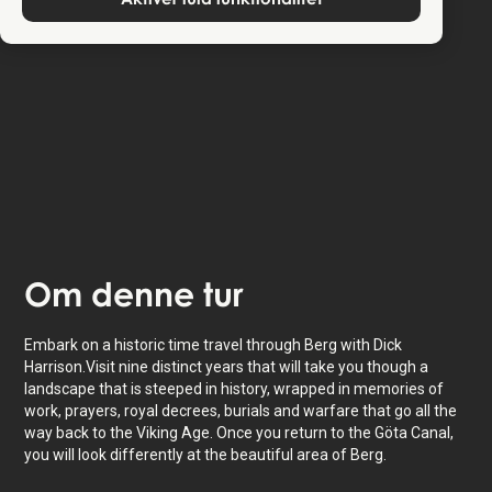
Turen finder sted i
Linköping
,
Sverige
.
Lyt til
oplæse fortællinger
om hvor du er - også
tilgængelig som tekst.
Oplevelsen varer
1.5
t. Tag den i dit eget tempo, når
det passer dig.
Om
denne tur
Embark on a historic time travel through Berg with Dick
Harrison.Visit nine distinct years that will take you though a
landscape that is steeped in history, wrapped in memories of
work, prayers, royal decrees, burials and warfare that go all the
way back to the Viking Age. Once you return to the Göta Canal,
you will look differently at the beautiful area of Berg.