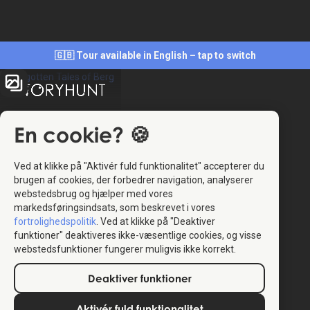
🇬🇧 Tour available in English – tap to switch
En cookie? 🍪
Ved at klikke på "Aktivér fuld funktionalitet" accepterer du
brugen af cookies, der forbedrer navigation, analyserer
4.6
webstedsbrug og hjælper med vores
(11)
markedsføringsindsats, som beskrevet i vores
fortrolighedspolitik
. Ved at klikke på "Deaktiver
funktioner" deaktiveres ikke-væsentlige cookies, og visse
StoryHunt-appen bruger din placering til at guide
webstedsfunktioner fungerer muligvis ikke korrekt.
dig mellem
10
historier
.
Deaktiver funktioner
Aktivér fuld funktionalitet