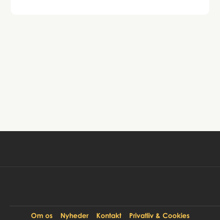
Book tur
99 DKK
Pr. person:
Om os
Nyheder
Kontakt
Privatliv & Cookies