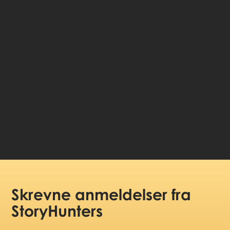
🎧 Selvguidet lydvandring
🤩 Adgang til historierne for altid
💰 100% money back garanti
Vælg sprog:
99 DKK
Pris pr. person:
Skrevne anmeldelser
fra
StoryHunters