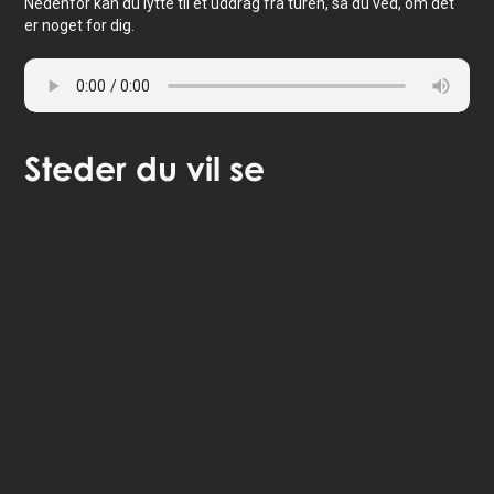
Nedenfor kan du lytte til et uddrag fra turen, så du ved, om det
er noget for dig.
Steder
du vil se