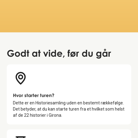
someti
unders
Uta
S
Godt at vide
, før du går
Hvor starter turen?
Dette er en Historiesamling uden en bestemt rækkefølge.
Det betyder, at du kan starte turen fra et hvilket som helst
af de
22
historier i
Girona
.