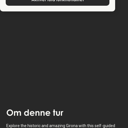
Turen finder sted i
Girona
,
Spanien
.
Lyt til
oplæse fortællinger
om hvor du er - også
tilgængelig som tekst.
Turen tager så lang tid, som du vil, med
22
historier
at låse op for.
Om
denne tur
Explore the historic and amazing Girona with this self-guided