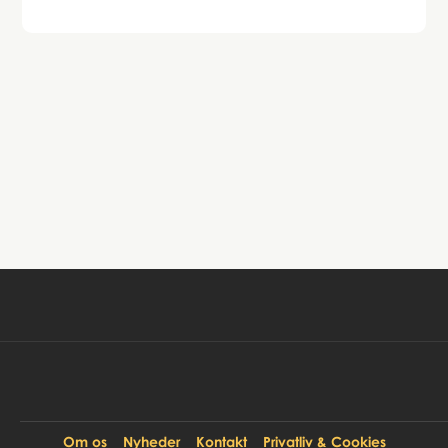
Book tur
99 DKK
Pr. person:
Om os
Nyheder
Kontakt
Privatliv & Cookies