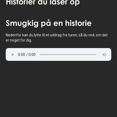
Historier
du låser op
Tryk for at aktivere kort
Smugkig
på en historie
Nedenfor kan du lytte til et uddrag fra turen, så du ved, om det
er noget for dig.
🎧 Selvguidet lydvandring
🤩 Adgang til historierne for altid
💰 100% money back garanti
Vælg sprog: