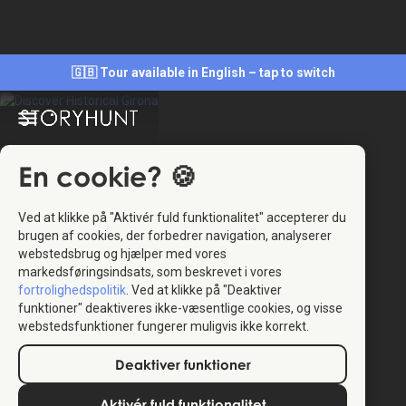
🇬🇧 Tour available in English – tap to switch
En cookie? 🍪
Ved at klikke på "Aktivér fuld funktionalitet" accepterer du
brugen af cookies, der forbedrer navigation, analyserer
webstedsbrug og hjælper med vores
markedsføringsindsats, som beskrevet i vores
4.4
(16)
fortrolighedspolitik
. Ved at klikke på "Deaktiver
funktioner" deaktiveres ikke-væsentlige cookies, og visse
webstedsfunktioner fungerer muligvis ikke korrekt.
StoryHunt-appen bruger din placering til at guide
Deaktiver funktioner
dig mellem
22
historier
.
Aktivér fuld funktionalitet