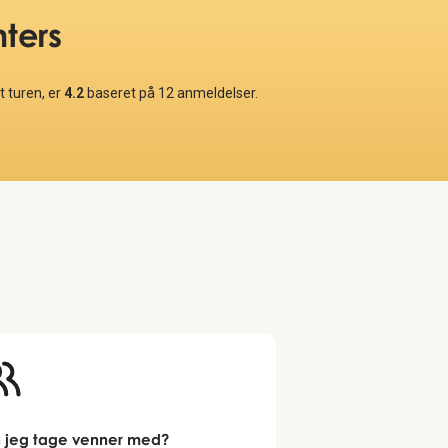
nters
 turen, er
4.2
baseret på
12
anmeldelser.
 jeg tage venner med?