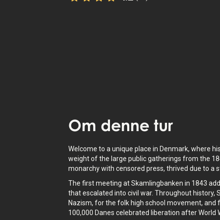
StoryHunt-appen bruger din placering t
guide dig mellem
11
historier
.
Lyt til
oplæse fortællinger
om hvor du
også tilgængelig som tekst.
Om
denne tur
Welcome to a unique place in Denmark, where hist
weight of the large public gatherings from the 1
monarchy with censored press, thrived due to a str
The first meeting at Skamlingbanken in 1843 add
that escalated into civil war. Throughout history
Nazism, for the folk high school movement, and
100,000 Danes celebrated liberation after World W