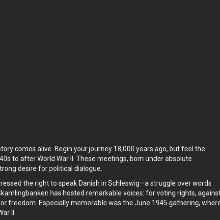
il at
Turen finder sted i
Skamlingsbanken
,
Danmark
.
 er -
Oplevelsen varer
1
t. Tag den i dit eget tempo,
når det passer dig.
ory comes alive. Begin your journey 18,000 years ago, but feel the
840s to after World War II. These meetings, born under absolute
ong desire for political dialogue.
ressed the right to speak Danish in Schleswig—a struggle over words
, Skamlingbanken has hosted remarkable voices: for voting rights, agains
 for freedom. Especially memorable was the June 1945 gathering, wher
ar II.