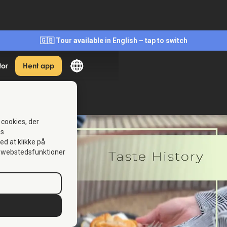
🇬🇧 Tour available in English – tap to switch
tor
Hent app
 cookies, der
es
Ved at klikke på
se webstedsfunktioner