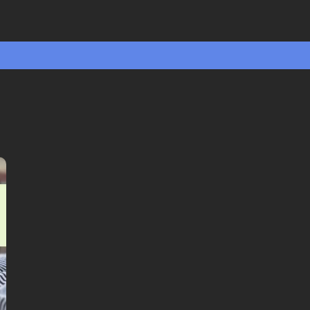
🎧 Selvguidet lydvandring
🤩 Adgang til historierne for altid
💰 100% money back garanti
Vælg sprog: