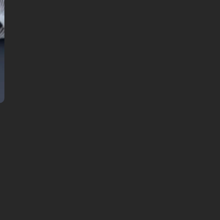
59 DKK
Pris pr. person: