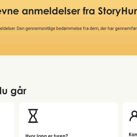
evne anmeldelser
fra StoryHu
meldelser. Den gennemsnitlige bedømmelse fra dem, der har gennemført
 du går
Kan
Hvor lang er turen?