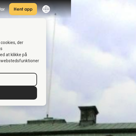
tor
Hent app
 cookies, der
es
Ved at klikke på
se webstedsfunktioner