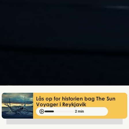
Mathias Mølgaard
Jan 2, 2025
Lås op for historien bag The Sun
Voyager i Reykjavik
2 min