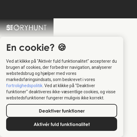
StoryHunt FAQ
Switch Language: 🇩🇰 🇬🇧
En cookie? 🍪
Ved at klikke på "Aktivér fuld funktionalitet" accepterer du
brugen af cookies, der forbedrer navigation, analyserer
webstedsbrug og hjælper med vores
markedsføringsindsats, som beskrevet i vores
fortrolighedspolitik
. Ved at klikke på "Deaktiver
funktioner" deaktiveres ikke-væsentlige cookies, og visse
webstedsfunktioner fungerer muligvis ikke korrekt.
Relevant for rejsende:
Indholdet skal vedrøre rejser,
destinationer, kultur eller oplevelser, der hjælper folk med at
Deaktiver funktioner
udforske eller forstå et sted bedre.
Giver reel værdi:
Artikler skal tilbyde praktisk indsigt,
Aktivér fuld funktionalitet
historier eller inspiration, som rejsende kan bruge - ikke kun
reklametekst.