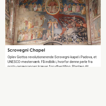
Attraction
Scrovegni Chapel
Oplev Giottos revolutionerende Scrovegni-kapel i Padova, et
UNESCO-mesterværk. Få indblik i, hvorfor denne perle fra
proto-renæssancen kræver forudbestilling. Planlæg dit
besøg i 2