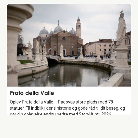
Attraction
Prato della Valle
Oplev Prato della Valle – Padovas store plads med 78
statuer. Få indblik i dens historie og gode råd til dit besøg, og
gør din oplevelse endnu bedre med StoryHunt i 2026