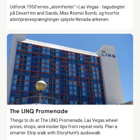
Udforsk 1950'ernes „atomfester“ i Las Vegas - tagudsigter
på Desert Inn and Sands, Miss Atomic Bomb, og hvorfor
atomprøvesprængninger oplyste Nevada-ørkenen.
Attraction
The LINQ Promenade
Things to do at The LINQ Promenade, Las Vegas wheel
prices, shops, and insider tips from repeat visits. Plan a
smarter Strip walk with StoryHunt’s audiowalk.