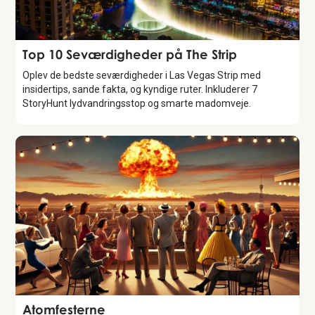
Guide
Top 10 Seværdigheder på The Strip
Oplev de bedste seværdigheder i Las Vegas Strip med
insidertips, sande fakta, og kyndige ruter. Inkluderer 7
StoryHunt lydvandringsstop og smarte madomveje.
History 101
Atomfesterne