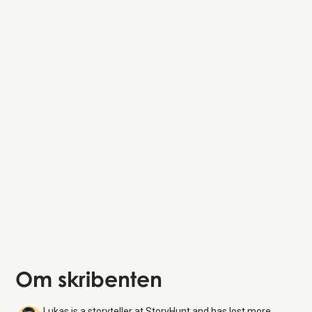
Om skribenten
Lukas is a storyteller at StoryHunt and has lost more