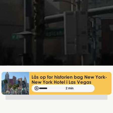
Lukas Bjerg
Apr 23, 2026
Lås op for historien bag New York-
New York Hotel i Las Vegas
2 min