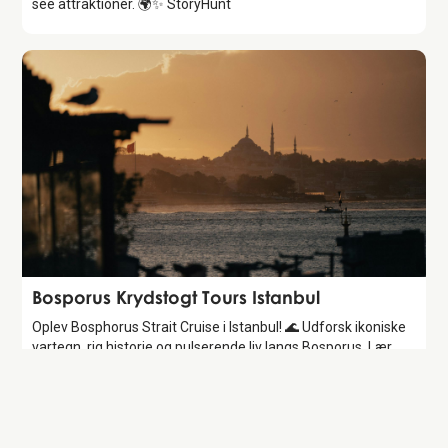
see attraktioner. 🌍✨ StoryHunt
Attraction
Bosporus Krydstogt Tours Istanbul
Oplev Bosphorus Strait Cruise i Istanbul! 🌊 Udforsk ikoniske
vartegn, rig historie og pulserende liv langs Bosporus. Lær
mere med StoryHunt!