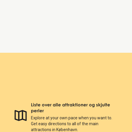
Fredag:
10:00 AM – 5:00 PM
Lørdag:
10:00 AM – 5:00 PM
Søndag:
10:00 AM – 5:00 PM
Kronborg Castle
Liste over alle attraktioner og skjulte
perler
Explore at your own pace when you want to.
Get easy directions to all of the main
attractions in København.