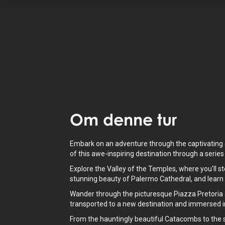
StoryHunt-appen bruger din placering t
guide dig mellem
10
historier
.
Lyt til
oplæse fortællinger
om hvor du
også tilgængelig som tekst.
Om
denne tur
Embark on an adventure through the captivating cit
of this awe-inspiring destination through a series
Explore the Valley of the Temples, where you'll st
stunning beauty of Palermo Cathedral, and learn a
Wander through the picturesque Piazza Pretoria an
transported to a new destination and immersed in 
From the hauntingly beautiful Catacombs to the s