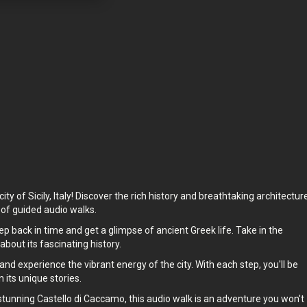
il at
Turen finder sted i
Syracuse
,
Italien
.
 er -
Turen tager så lang tid, som du vil, med
10
historier at låse op for.
y of Sicily, Italy! Discover the rich history and breathtaking architectur
 of guided audio walks.
ep back in time and get a glimpse of ancient Greek life. Take in the
bout its fascinating history.
d experience the vibrant energy of the city. With each step, you'll be
its unique stories.
tunning Castello di Caccamo, this audio walk is an adventure you won't