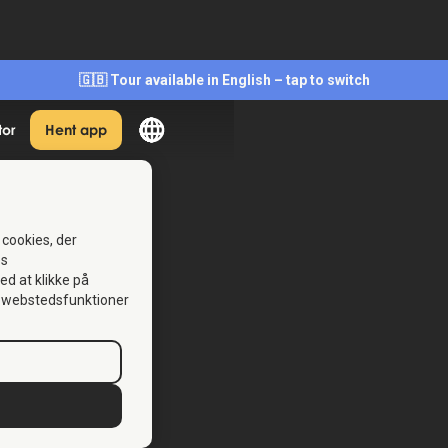
🇬🇧 Tour available in English – tap to switch
tor
Hent app
 cookies, der
es
Ved at klikke på
se webstedsfunktioner