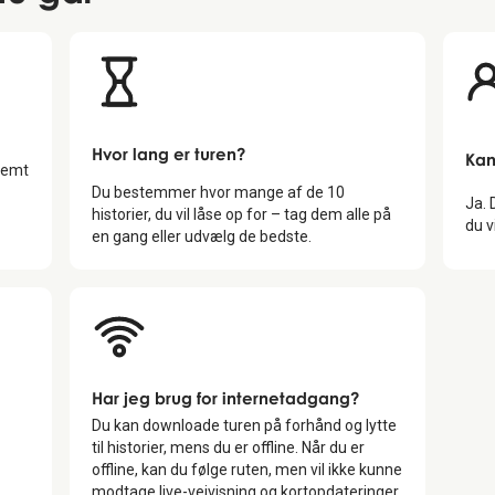
Hvor lang er turen?
Kan
temt
Du bestemmer hvor mange af de
10
Ja.
historier, du vil låse op for – tag dem alle på
du v
en gang eller udvælg de bedste.
Har jeg brug for internetadgang?
Du kan downloade turen på forhånd og lytte
til historier, mens du er offline. Når du er
offline, kan du følge ruten, men vil ikke kunne
modtage live-vejvisning og kortopdateringer.