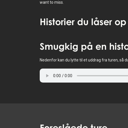
want to miss.
Historier
du låser op
Tryk for at aktivere kort
Smugkig
på en histo
Nedenfor kan du lytte til et uddrag fra turen, så d
Foreslåede
ture