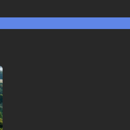
fortsæt i browser
Tilgængelige sprog:
Dansk
Engelsk
Tysk