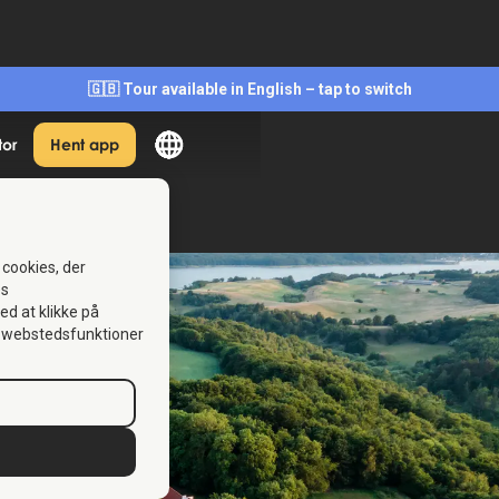
🇬🇧 Tour available in English – tap to switch
tor
Hent app
 cookies, der
es
Ved at klikke på
se webstedsfunktioner