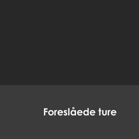
Foreslåede
ture
Det gamle Aalborg
DA, EN