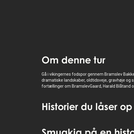
StoryHunt-appen bruger din placering t
guide dig mellem
8
historier
.
Lyt til
oplæse fortællinger
om hvor du
også tilgængelig som tekst.
Om
denne tur
Gå i vikingernes fodspor gennem Bramslev Bakker
dramatiske landskaber, oldtidsveje, gravhøje og 
fortællinger om BramslevGaard, Harald Blåtand o
Historier
du låser op
Tryk for at aktivere kort
Smugkig
på en histo