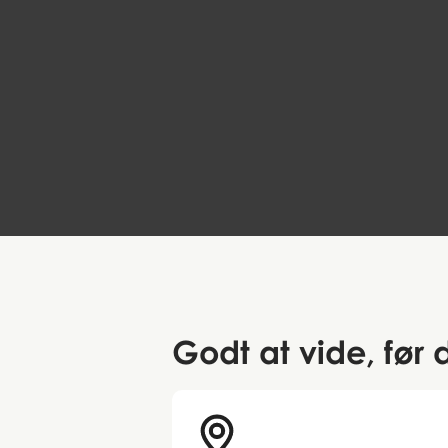
Can Faith Move Vikings?
EN
The Heart of Jutland
59 DKK
Godt at vide
, før