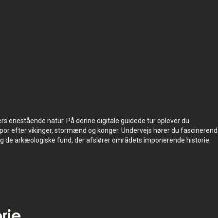
il at
Turen finder sted i
Himmerland
,
Danmark
.
 er -
Oplevelsen varer
1
t. Tag den i dit eget tempo,
når det passer dig.
s enestående natur. På denne digitale guidede tur oplever du
spor efter vikinger, stormænd og konger. Undervejs hører du fascineren
g de arkæologiske fund, der afslører områdets imponerende historie.
rie