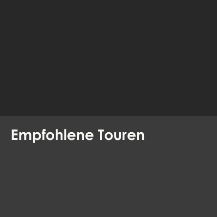
fahre im Browser
fort
Verfügbare Sprachen:
Deutsch
Englisch
Dänisch
Empfohlene
Touren