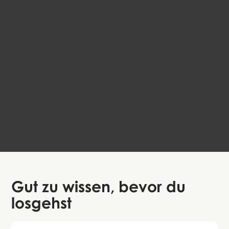
Das alte Aalborg
DE, EN, DA
Aalborg
99 DKK
4.4
Gut zu wissen
, bevor du
losgehst