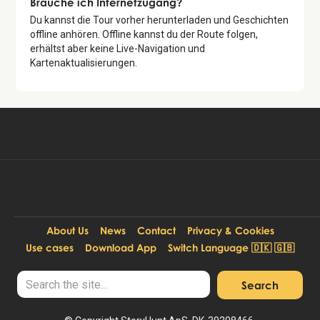
Brauche ich Internetzugang?
Du kannst die Tour vorher herunterladen und Geschichten
offline anhören. Offline kannst du der Route folgen,
erhältst aber keine Live-Navigation und
Kartenaktualisierungen.
Kostenlos verfügbar in:
Kostenlose Tour starten
DE, EN, DA
About Us
News
Contact
Privacy & Cookies
Use cases
Download App
Switch Language 🇩🇰 🇬🇧