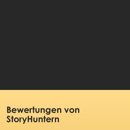
🎧 Selbstgeführte Audio-Tour
🤩 Lebenslanger Zugang zu den Geschichten
💰 100 % Geld-zurück-Garantie
Sprache wählen:
99 DKK
Preis pro Person:
Bewertungen
von
StoryHuntern