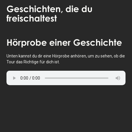
Geschichten
, die du
freischaltest
Tippe, um die Karte zu aktivieren
Hörprobe
einer Geschichte
Unten kannst du dir eine Hörprobe anhören, um zu sehen, ob die
Tour das Richtige für dich ist.
🎧 Selbstgeführte Audio-Tour
🤩 Lebenslanger Zugang zu den Geschichten
💰 100 % Geld-zurück-Garantie