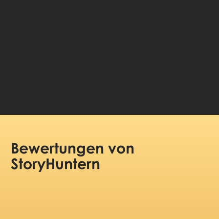
Sprache wählen:
99 DKK
Preis pro Person:
Bewertungen
von
StoryHuntern
(5/5)
Very complete info and easy to use.
10/10