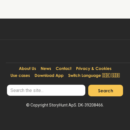
Tour buchen
99 DKK
Pro Person:
About Us
News
Contact
Privacy & Cookies
Use cases
Download App
Switch Language 🇩🇰 🇬🇧
© Copyright StoryHunt ApS. DK-39208466.