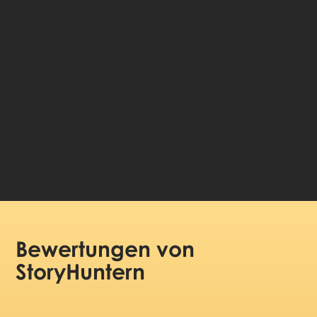
🤩 Lebenslanger Zugang zu den Geschichten
💰 100 % Geld-zurück-Garantie
Sprache wählen:
99 DKK
Preis pro Person:
Bewertungen
von
StoryHuntern