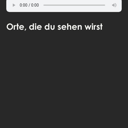
Orte
, die du sehen wirst
🎧 Selbstgeführte Audio-Tour
🤩 Lebenslanger Zugang zu den Geschichten
💰 100 % Geld-zurück-Garantie