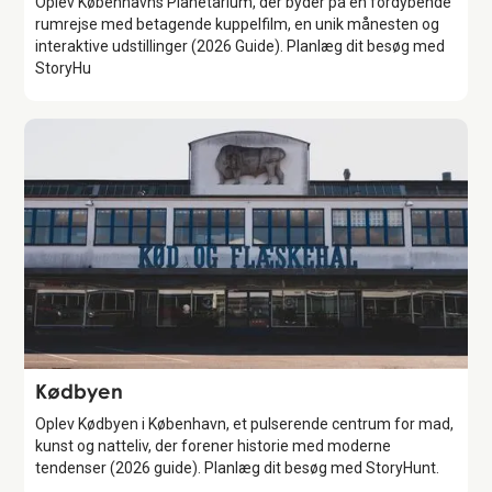
Oplev Københavns Planetarium, der byder på en fordybende
rumrejse med betagende kuppelfilm, en unik månesten og
interaktive udstillinger (2026 Guide). Planlæg dit besøg med
StoryHu
Attraction
Kødbyen
Oplev Kødbyen i København, et pulserende centrum for mad,
kunst og natteliv, der forener historie med moderne
tendenser (2026 guide). Planlæg dit besøg med StoryHunt.