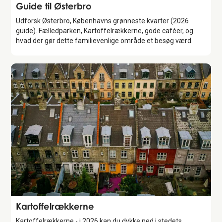
Guide
Guide til Østerbro
Udforsk Østerbro, Københavns grønneste kvarter (2026
guide). Fælledparken, Kartoffelrækkerne, gode caféer, og
hvad der gør dette familievenlige område et besøg værd.
Attraction
Kartoffelrækkerne
Kartoffelrækkerne - i 2026 kan du dykke ned i stedets