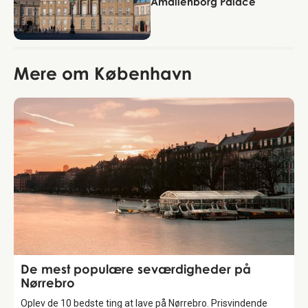
Amalienborg Palace
Mere om København
Guide
De mest populære seværdigheder på
Nørrebro
Oplev de 10 bedste ting at lave på Nørrebro. Prisvindende