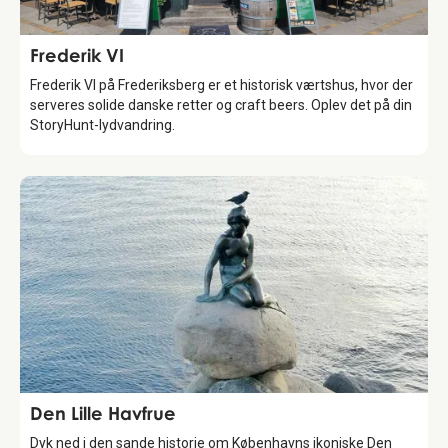
Food & Drinks
Frederik VI
Frederik VI på Frederiksberg er et historisk værtshus, hvor der
serveres solide danske retter og craft beers. Oplev det på din
StoryHunt-lydvandring.
Attraction
Den Lille Havfrue
Dyk ned i den sande historie om Københavns ikoniske Den