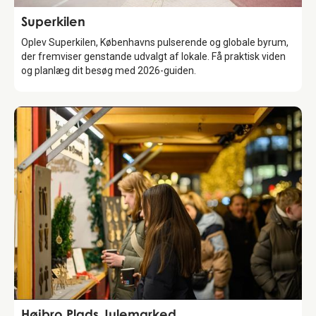
Attraction
Superkilen
Oplev Superkilen, Københavns pulserende og globale byrum,
der fremviser genstande udvalgt af lokale. Få praktisk viden
og planlæg dit besøg med 2026-guiden.
Attraction
Højbro Plads Julemarked