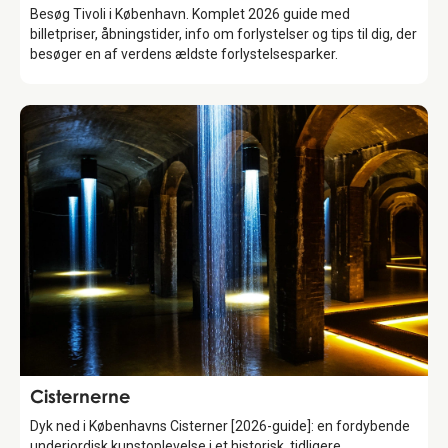
Besøg Tivoli i København. Komplet 2026 guide med
billetpriser, åbningstider, info om forlystelser og tips til dig, der
besøger en af verdens ældste forlystelsesparker.
Attraction
Cisternerne
Dyk ned i Københavns Cisterner [2026-guide]: en fordybende
underjordisk kunstoplevelse i et historisk, tidligere