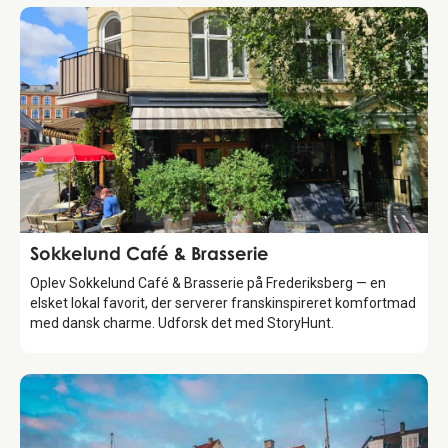
Food & Drinks
Sokkelund Café & Brasserie
Oplev Sokkelund Café & Brasserie på Frederiksberg — en
elsket lokal favorit, der serverer franskinspireret komfortmad
med dansk charme. Udforsk det med StoryHunt.