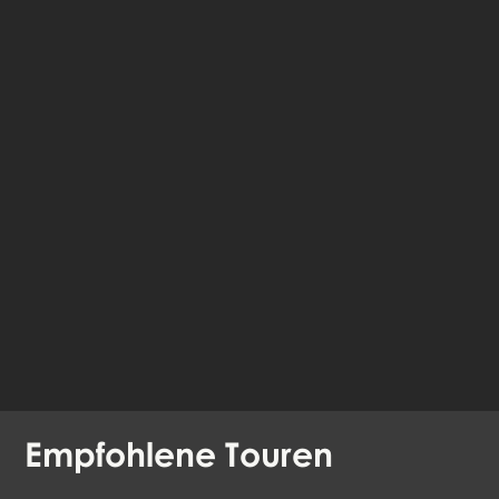
fahre im Browser
fort
Verfügbare Sprachen:
Deutsch
Englisch
Dänisch
Empfohlene
Touren