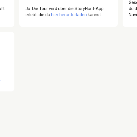
u
Gesc
oft
Ja. Die Tour wird über die StoryHunt-App
du d
erlebt, die du
hier herunterladen
kannst.
Navi
.