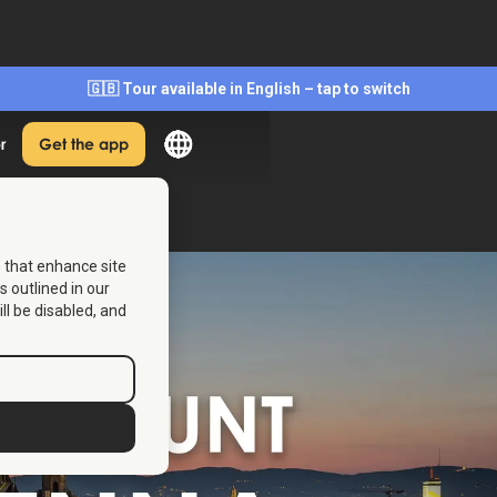
🇬🇧 Tour available in English – tap to switch
r
Get the app
s that enhance site
s outlined in our
ill be disabled, and