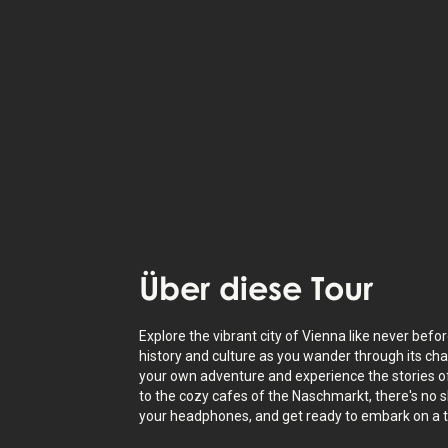
Die StoryHunt-App nutzt deinen Stan
dich zwischen
16
Geschichten
.
Höre dir
vertonte Geschichten
über d
Standort an – auch als Text verfügbar
Über
diese Tour
Explore the vibrant city of Vienna like never befo
history and culture as you wander through its ch
your own adventure and experience the stories o
to the cozy cafes of the Naschmarkt, there's no 
your headphones, and get ready to embark on a thr