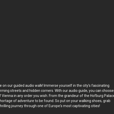
dort, um
Die Tour findet statt in
Vienna
,
Austria
.
einen
Die Tour dauert so lange du möchtest – mit
16
.
freizuschaltenden Geschichten.
re on our guided audio walk! Immerse yourself in the city's fascinating
arming streets and hidden corners. With our audio guide, you can choose
f Vienna in any order you wish. From the grandeur of the Hofburg Palac
shortage of adventure to be found. So put on your walking shoes, grab
illing journey through one of Europe's most captivating cities!