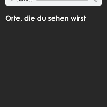
Orte
, die du sehen wirst
🎧 Selbstgeführte Audio-Tour
🤩 Lebenslanger Zugang zu den Geschichten
💰 100 % Geld-zurück-Garantie