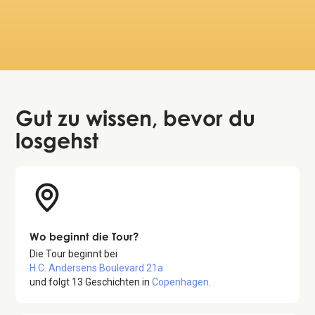
Copenhagen. Also didn't know about his
great b
hidden room that you can get into
Februa
Lisa
November 5, 2024
Gut zu wissen
, bevor du
losgehst
Wo beginnt die Tour?
Die Tour beginnt bei
H.C. Andersens Boulevard 21a
und folgt
13
Geschichten in
Copenhagen
.