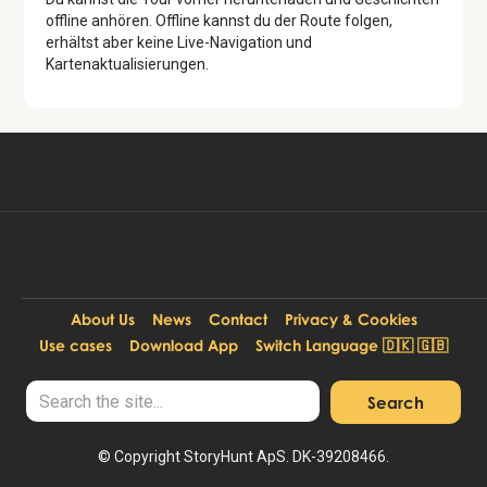
offline anhören. Offline kannst du der Route folgen,
erhältst aber keine Live-Navigation und
Kartenaktualisierungen.
Kostenlos verfügbar in:
Kostenlose Tour starten
DE, EN
About Us
News
Contact
Privacy & Cookies
Use cases
Download App
Switch Language 🇩🇰 🇬🇧
© Copyright StoryHunt ApS. DK-39208466.