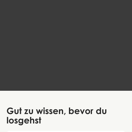
Skamlingsbanks Geschichte
DE, EN
The Heart of Jutland
59 DKK
4.2
Gut zu wissen
, bevor du
losgehst