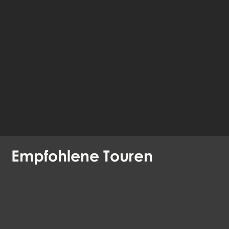
fahre im Browser
fort
Verfügbare Sprachen:
Deutsch
Englisch
Empfohlene
Touren