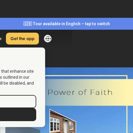
🇬🇧 Tour available in English – tap to switch
r
Get the app
s that enhance site
s outlined in our
ill be disabled, and