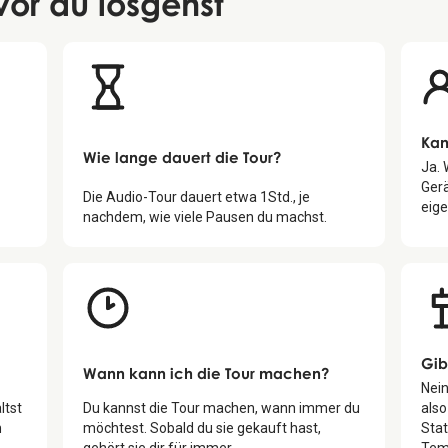
vor du losgehst
Kan
Wie lange dauert die Tour?
Ja.
Gerä
Die Audio-Tour dauert etwa
1
Std., je
eige
nachdem, wie viele Pausen du machst.
Gib
Wann kann ich die Tour machen?
Nein
ltst
Du kannst die Tour machen, wann immer du
also
n
möchtest. Sobald du sie gekauft hast,
Sta
gehört sie dir für immer.
Tem