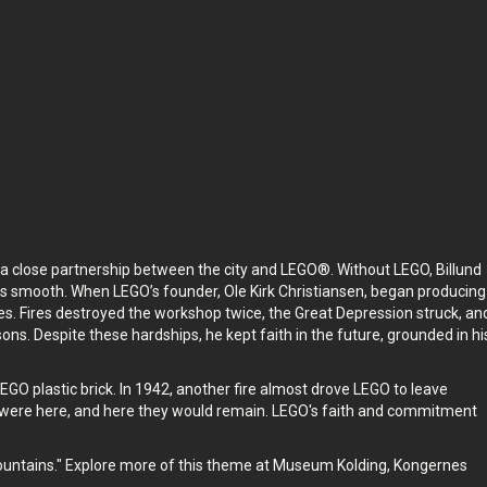
dort, um
Die Tour findet statt in
Billund
,
Denmark
.
einen
Das Erlebnis dauert
1
Std. Mache es in deinem
.
eigenen Tempo, wann immer du willst.
a close partnership between the city and LEGO®. Without LEGO, Billund
ways smooth. When LEGO’s founder, Ole Kirk Christiansen, began producing
. Fires destroyed the workshop twice, the Great Depression struck, an
 sons. Despite these hardships, he kept faith in the future, grounded in hi
 LEGO plastic brick. In 1942, another fire almost drove LEGO to leave
s were here, and here they would remain. LEGO's faith and commitment
Mountains." Explore more of this theme at Museum Kolding, Kongernes