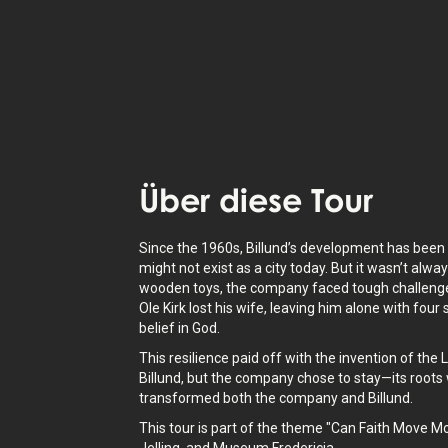
Die StoryHunt-App nutzt deinen Stan
dich zwischen
8
Geschichten
.
Höre dir
vertonte Geschichten
über d
Standort an – auch als Text verfügbar
Über
diese Tour
Since the 1960s, Billund’s development has been 
might not exist as a city today. But it wasn’t al
wooden toys, the company faced tough challenges
Ole Kirk lost his wife, leaving him alone with four
belief in God.
This resilience paid off with the invention of the
Billund, but the company chose to stay—its root
transformed both the company and Billund.
This tour is part of the theme "Can Faith Move 
Jelling, and Museum Fredericia.