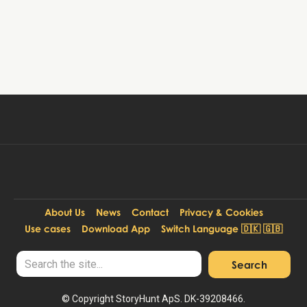
Tour buchen
99 DKK
Pro Person:
About Us
News
Contact
Privacy & Cookies
Use cases
Download App
Switch Language 🇩🇰 🇬🇧
© Copyright StoryHunt ApS. DK-39208466.