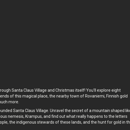
einen
Das Erlebnis dauert
1
Std. Mache es in deinem
.
eigenen Tempo, wann immer du willst.
hrough Santa Claus Village and Christmas itself! You’ll explore eight
egends of this magical place, the nearby town of Rovaniemi, Finnish gold
 much more.
ounded Santa Claus Village. Unravel the secret of a mountain shaped lik
vous nemesis, Krampus, and find out what really happens to the letters
ople, the indigenous stewards of these lands, and the hunt for gold in t