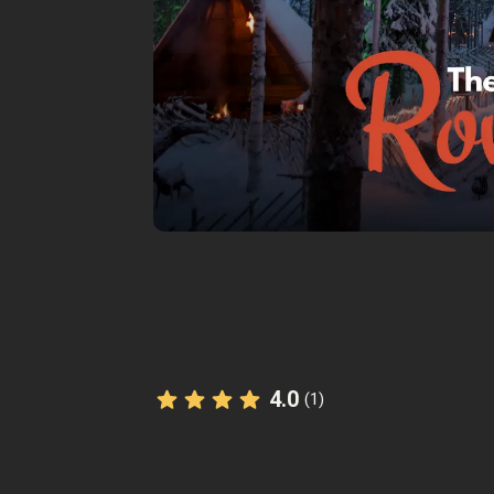
4.0
(1)
Die StoryHunt-App nutzt deinen Stan