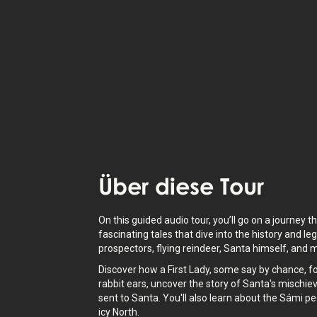
dich zwischen
9
Geschichten
.
Höre dir
vertonte Geschichten
über d
Standort an – auch als Text verfügbar
Über
diese Tour
On this guided audio tour, you’ll go on a journey t
fascinating tales that dive into the history and l
prospectors, flying reindeer, Santa himself, and
Discover how a First Lady, some say by chance, f
rabbit ears, uncover the story of Santa's mischie
sent to Santa. You'll also learn about the Sámi pe
icy North.