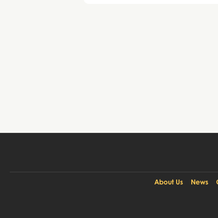
About Us
News