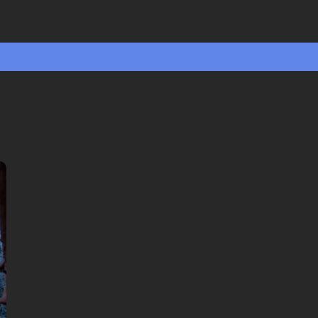
🎧 Selbstgeführte Audio-Tour
🤩 Lebenslanger Zugang zu den
Geschichten
💰 100 % Geld-zurück-Garantie
Sprache wählen: