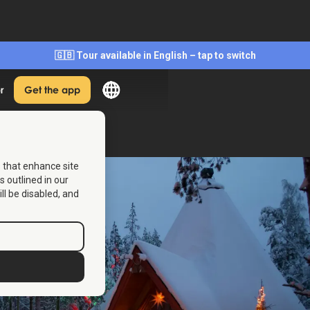
🇬🇧 Tour available in English – tap to switch
r
Get the app
s that enhance site
s outlined in our
ill be disabled, and