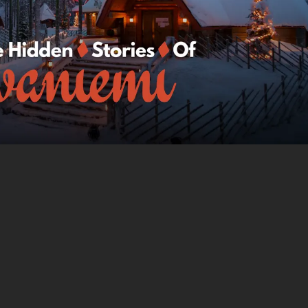
dort, um
Die Tour findet statt in
Rovaniemi
,
Finland
.