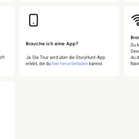
Bra
Brauche ich eine App?
Du k
u
Gesc
oft
Ja. Die Tour wird über die StoryHunt-App
du d
erlebt, die du
hier herunterladen
kannst.
Navi
.