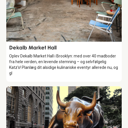
Attraction
Dekalb Market Hall
Oplev Dekalb Market Hall i Brooklyn: med over 40 madboder
fra hele verden, en levende stemning – og selvfølgelig
Katz's! Planlæg dit alsidige kulinariske eventyr allerede nu, og
gl