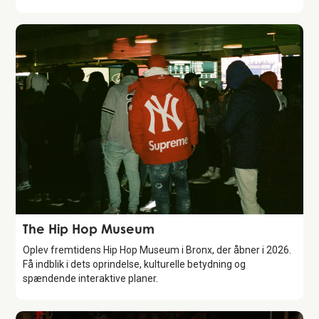
Attraction
The Hip Hop Museum
Oplev fremtidens Hip Hop Museum i Bronx, der åbner i 2026.
Få indblik i dets oprindelse, kulturelle betydning og
spændende interaktive planer.