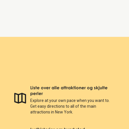
Søndag:
9:00 AM – 7:00 PM
9/11 Memorial & Museum
Liste over alle attraktioner og skjulte
perler
Explore at your own pace when you want to.
Get easy directions to all of the main
attractions in New York.