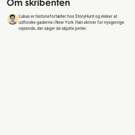
Om skribenten
Lukas er historiefortæller hos StoryHunt og elsker at
udforske gaderne i New York. Han skriver for nysgerrige
rejsende, der søger de skjulte perler.
9/11 Memorial & Museum
9
Aug 26
Mandag:
9:00 AM – 7:00 PM
Tirsdag:
Lukket
Onsdag:
9:00 AM – 7:00 PM
Torsdag:
9:00 AM – 7:00 PM
Fredag:
9:00 AM – 7:00 PM
Lørdag:
9:00 AM – 7:00 PM