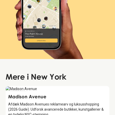
Mere i
New York
Attraction
Madison Avenue
Afdæk Madison Avenues reklamearv og luksusshopping
(2026 Guide). Udforsk avancerede butikker, kunstgallerier &
en tydelig NYC-stemning.