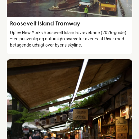
Attraction
Roosevelt Island Tramway
Oplev New Yorks Roosevelt Island-svævebane (2026-guide)
– en prisvenlig og naturskøn svævetur over East River med
betagende udsigt over byens skyline.