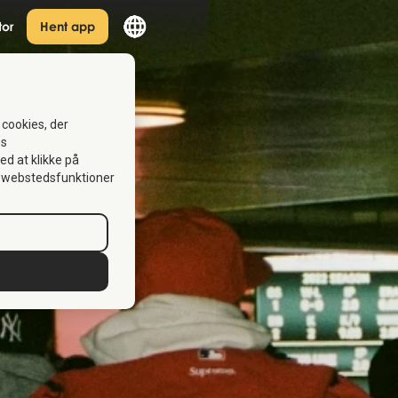
tor
Hent app
 cookies, der
es
Ved at klikke på
se webstedsfunktioner