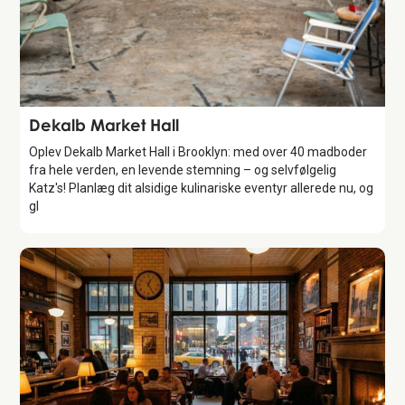
Attraction
Dekalb Market Hall
Oplev Dekalb Market Hall i Brooklyn: med over 40 madboder
fra hele verden, en levende stemning – og selvfølgelig
Katz's! Planlæg dit alsidige kulinariske eventyr allerede nu, og
gl